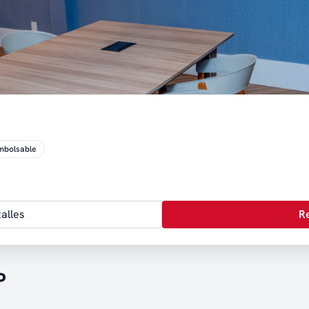
mbolsable
alles
R
P