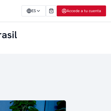
ES
Accede a tu cuenta
asil