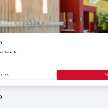
b
reembolsable
alles
R
P