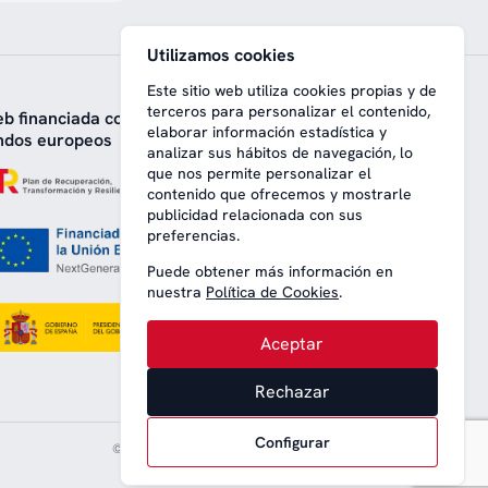
Utilizamos cookies
Este sitio web utiliza cookies propias y de
terceros para personalizar el contenido,
b financiada con
elaborar información estadística y
ndos europeos
analizar sus hábitos de navegación, lo
que nos permite personalizar el
contenido que ofrecemos y mostrarle
publicidad relacionada con sus
preferencias.
Puede obtener más información en
nuestra
Política de Cookies
.
Aceptar
Rechazar
Configurar
© 2008-2026 Nice Lounge SL (CIF: B64707292)