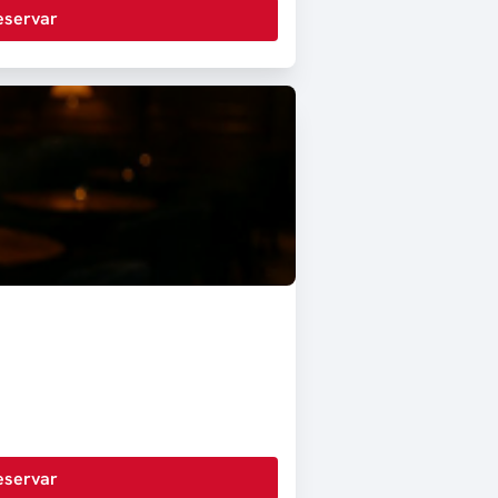
eservar
eservar