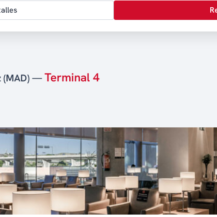
alles
R
Terminal 4
ez (MAD) —