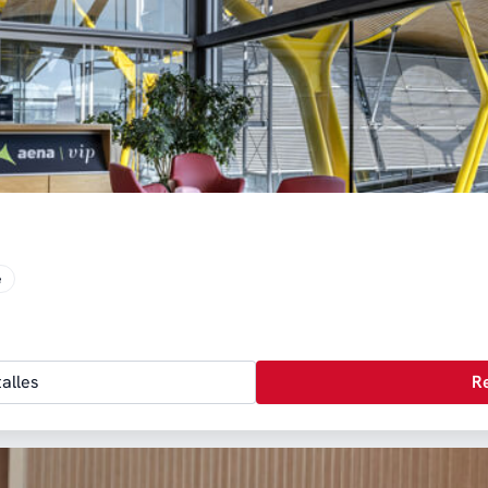
e
alles
R