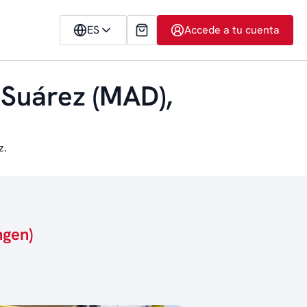
ES
Accede a tu cuenta
 Suárez (MAD),
z.
ngen)