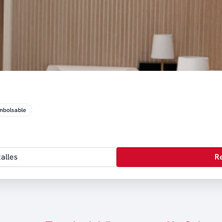
mbolsable
alles
R