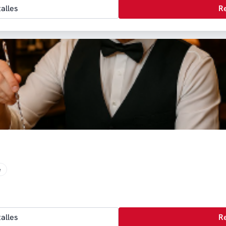
alles
R
e
alles
R