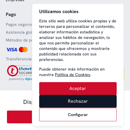
Utilizamos cookies
Pago
Web financiada con fondos
europeos
Este sitio web utiliza cookies propias y de
Pagos seguros
terceros para personalizar el contenido,
elaborar información estadística y
Asistencia global
analizar sus hábitos de navegación, lo
Métodos de pago aceptado
que nos permite personalizar el
contenido que ofrecemos y mostrarle
publicidad relacionada con sus
Transferencia bancaria
preferencias.
Puede obtener más información en
nuestra
Política de Cookies
.
Aceptar
76,00 € pax.
Disponible desde
Rechazar
Aviso legal
Términos y condiciones
Privacidad
Política de cookies
Español
Configurar
Reservar
© 2008-2026 Nice Lounge SL (CIF: B64707292)