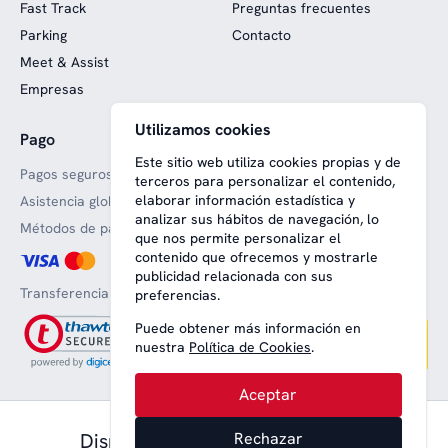
Fast Track
Preguntas frecuentes
Parking
Contacto
Meet & Assist
Empresas
Utilizamos cookies
Pago
Web financiada con fondos
europeos
Este sitio web utiliza cookies propias y de
Pagos seguros
terceros para personalizar el contenido,
elaborar información estadística y
Asistencia global
analizar sus hábitos de navegación, lo
Métodos de pago aceptado
que nos permite personalizar el
contenido que ofrecemos y mostrarle
publicidad relacionada con sus
Transferencia bancaria
preferencias.
Puede obtener más información en
nuestra
Política de Cookies
.
Aceptar
47,00 € pax.
Disponible desde
Rechazar