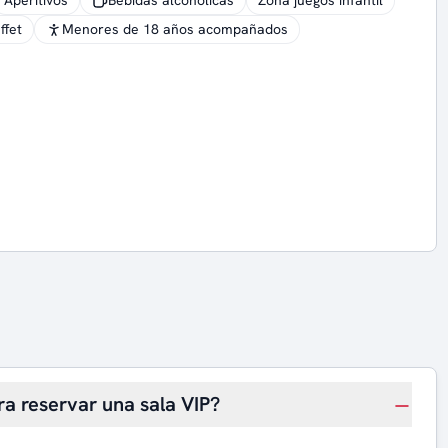
Aperitivos
Bebidas alcohólicas
Zona juegos infantil
ffet
Menores de 18 años acompañados
ra reservar una sala VIP?