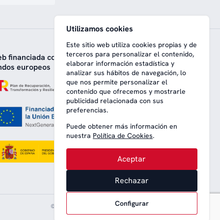
Utilizamos cookies
Este sitio web utiliza cookies propias y de
terceros para personalizar el contenido,
b financiada con
elaborar información estadística y
ndos europeos
analizar sus hábitos de navegación, lo
que nos permite personalizar el
contenido que ofrecemos y mostrarle
publicidad relacionada con sus
preferencias.
Puede obtener más información en
nuestra
Política de Cookies
.
Aceptar
Rechazar
Configurar
© 2008-2026 Nice Lounge SL (CIF: B64707292)