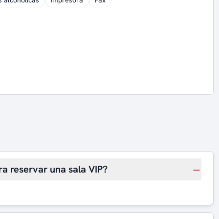
s alcohólicas
Impresora
Fax
ra reservar una sala VIP?